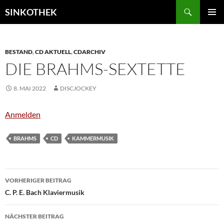
Zum
Suchen
SINKOTHEK
Inhalt
PRIMÄR
springen
MENÜ
BESTAND
,
CD AKTUELL
,
CDARCHIV
DIE BRAHMS-SEXTETTE
8. MAI 2022
DISCJOCKEY
Anmelden
BRAHMS
CD
KAMMERMUSIK
Beitragsnavigation
VORHERIGER BEITRAG
C. P. E. Bach Klaviermusik
NÄCHSTER BEITRAG