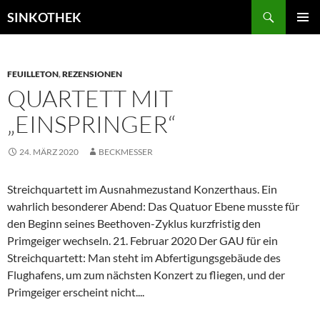
Zum
Suchen
SINKOTHEK
Inhalt
PRIMÄR
springen
MENÜ
FEUILLETON
,
REZENSIONEN
QUARTETT MIT
„EINSPRINGER“
24. MÄRZ 2020
BECKMESSER
Streichquartett im Ausnahmezustand Konzerthaus. Ein
wahrlich besonderer Abend: Das Quatuor Ebene musste für
den Beginn seines Beethoven-Zyklus kurzfristig den
Primgeiger wechseln. 21. Februar 2020 Der GAU für ein
Streichquartett: Man steht im Abfertigungsgebäude des
Flughafens, um zum nächsten Konzert zu fliegen, und der
Primgeiger erscheint nicht....