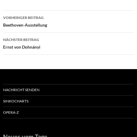
Beitragsnavigation
VORHERIGER BEITRAG
Beethoven-Ausstellung
NÄCHSTER BEITRAG
Ernst von Dohnányi
NACHRICHT SENDEN
SINKOCHARTS
OPERA-Z
Neues vom Tage