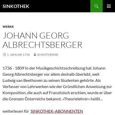
Zum
Suchen
SINKOTHEK
Inhalt
PRIMÄR
springen
MENÜ
WERKE
JOHANN GEORG
ALBRECHTSBERGER
1. JANUAR 1736
SINKOTHEKAR
1736 - 1809 In der Musikgeschichtsschreibung hat Johann
Georg Albrechtsberger vor allem deshalb überlebt, weil
Ludwig van Beethoven zu seinen Studenten gehörte. Als
Verfasser von Lehrwerken wie der Gründlichen Anweisung zur
Komposition, die auch auf Französisch erschien, wurde er über
die Grenzen Österreichs bekannt. »Theorielehrer« heißt...
weiterlesen für
SINKOTHEK-ABONNENTEN