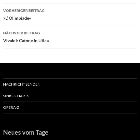
Beitragsnavigation
VORHERIGER BEITRAG
»L‘ Olimpiade«
NÄCHSTER BEITRAG
Vivaldi: Catone in Utica
NACHRICHT SENDEN
SINKOCHARTS
OPERA-Z
Neues vom Tage