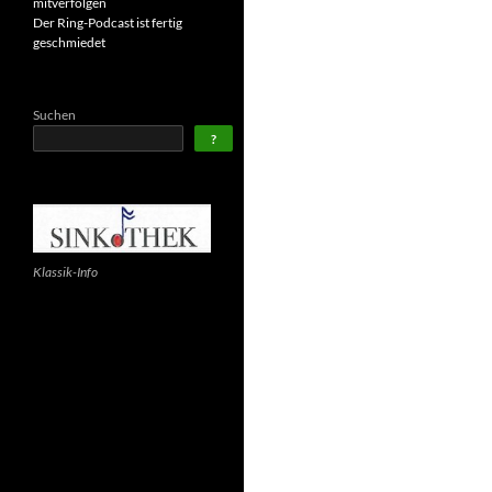
mitverfolgen
Der Ring-Podcast ist fertig
geschmiedet
Suchen
?
Klassik-Info