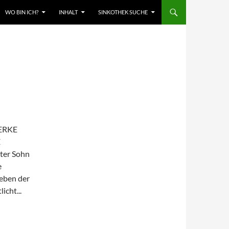
WO BIN ICH?
INHALT
SINKOTHEK SUCHE
WERKE
E
ter Sohn
e
ieben der
icht...