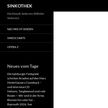
Suchen
SINKOTHEK
Zum
Die Klassik-Seite von Wilhelm
Sinkovicz
Inhalt
springen
NACHRICHT SENDEN
SINKOCHARTS
OPERA-Z
Neues vom Tage
Die Salzburger Festspiele
schicken Ariadne auf den Mars
Hinterhäusers Comeback –
und eine neue CD
Nelsons, Tanglewood und rote
Rosen — Wir sind in der Krise,
Blumen hin oder her…
Bayreuth 2026, live