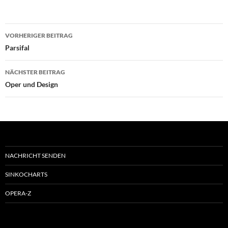
Beitragsnavigation
VORHERIGER BEITRAG
Parsifal
NÄCHSTER BEITRAG
Oper und Design
NACHRICHT SENDEN
SINKOCHARTS
OPERA-Z