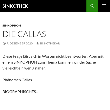
Zum
Suchen
SINKOTHEK
Inhalt
PRIMÄR
springen
MENÜ
SINKOPHON
DIE CALLAS
7. DEZEMBER 2020
SINKOTHEKAR
Diese Frage läßt sich in Worten nicht beantworten. Aber mit
einem SINKOPHON zum Thema kommen wir der Sache
vielleicht ein wenig näher.
Phänomen Callas
BIOGRAPHISCHES...