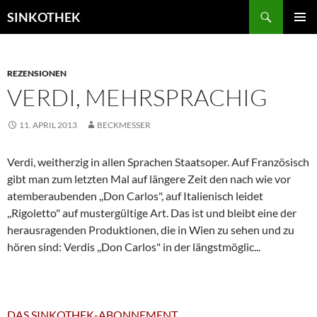
Zum
Suchen
SINKOTHEK
Inhalt
PRIMÄR
springen
MENÜ
REZENSIONEN
VERDI, MEHRSPRACHIG
11. APRIL 2013
BECKMESSER
Verdi, weitherzig in allen Sprachen Staatsoper. Auf Französisch
gibt man zum letzten Mal auf längere Zeit den nach wie vor
atemberaubenden ,,Don Carlos", auf Italienisch leidet
,,Rigoletto" auf mustergültige Art. Das ist und bleibt eine der
herausragenden Produktionen, die in Wien zu sehen und zu
hören sind: Verdis ,,Don Carlos" in der längstmöglic...
DAS SINKOTHEK-ABONNEMENT