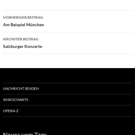
Beitragsnavigation
VORHERIGER BEITRAG
Am Beispiel München
NÄCHSTER BEITRAG
Salzburger Konzerte
NACHRICHT SENDEN
SINKOCHARTS
OPERA-Z
Neues vom Tage