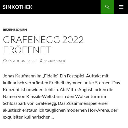
Zum
Suchen
SINKOTHEK
Inhalt
PRIMÄR
springen
MENÜ
REZENSIONEN
GRAFENEGG 2022
ERÖFFNET
15. AUGUST 2022
BECKMESSER
Jonas Kaufmann im „Fidelio“ Ein Festspiel-Auftakt mit
kulinarisch verbrämten Freiheitshymnen unter Sternen. Das
Konzept ist unwiderstehlich. Ab Mitte August locken die
Namen von Klassik-Weltstars in den Wolkenturm im
Schlosspark von Grafenegg. Das Zusammenspiel einer
akustisch erstaunlich tauglichen modernen Hör-Arena, der
exquisiten kulinarischen ...