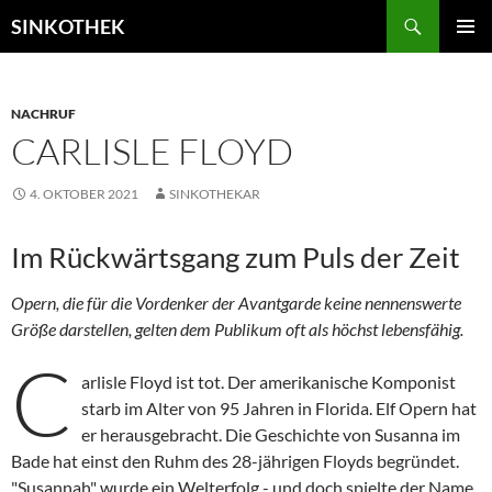
Zum
Suchen
SINKOTHEK
Inhalt
PRIMÄR
springen
MENÜ
NACHRUF
CARLISLE FLOYD
4. OKTOBER 2021
SINKOTHEKAR
Im Rückwärtsgang zum Puls der Zeit
Opern, die für die Vordenker der Avantgarde keine nennenswerte
Größe darstellen, gelten dem Publikum oft als höchst lebensfähig.
C
arlisle Floyd ist tot. Der amerikanische Komponist
starb im Alter von 95 Jahren in Florida. Elf Opern hat
er herausgebracht. Die Geschichte von Susanna im
Bade hat einst den Ruhm des 28-jährigen Floyds begründet.
"Susannah" wurde ein Welterfolg - und doch spielte der Name