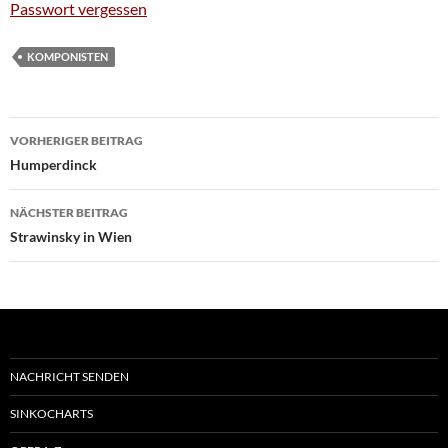
Passwort vergessen
KOMPONISTEN
Beitragsnavigation
VORHERIGER BEITRAG
Humperdinck
NÄCHSTER BEITRAG
Strawinsky in Wien
NACHRICHT SENDEN
SINKOCHARTS