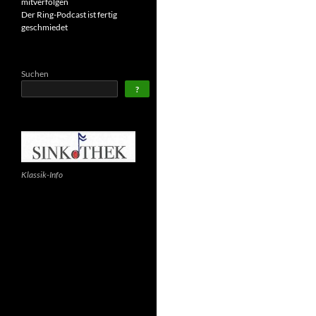
mitverfolgen
Der Ring-Podcast ist fertig
geschmiedet
Suchen
?
Klassik-Info