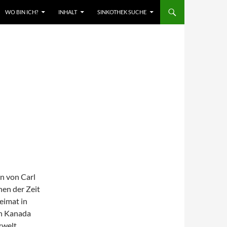
WO BIN ICH?
INHALT
SINKOTHEK SUCHE
n von Carl
hen der Zeit
eimat in
on Kanada
kwelt.