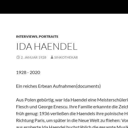
INTERVIEWS, PORTRAITS
IDA HAENDEL
2. JANUAR 1928
SINKOTHEKAR
1928 - 2020
Ein reiches Erbean Aufnahmen(documents)
Aus Polen gebürtig, war Ida Haendel eine Meisterschüleri
Flesch und George Enescu. Ihre Familie erkannte die Zeic
früh genug: 1936 verließen die Haendels ihre polnische H
Richtung Paris, um später in die Neue Welt zu fliehen: V
aus eroberte Ida Haendel buchstäblich die gesamte Musi