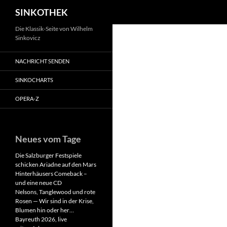
Suchen
SINKOTHEK
Zum
Die Klassik-Seite von Wilhelm
Sinkovicz
Inhalt
springen
NACHRICHT SENDEN
SINKOCHARTS
OPERA-Z
Neues vom Tage
Die Salzburger Festspiele
schicken Ariadne auf den Mars
Hinterhäusers Comeback –
und eine neue CD
Nelsons, Tanglewood und rote
Rosen — Wir sind in der Krise,
Blumen hin oder her…
Bayreuth 2026, live