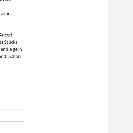
seines
Ancerl
s Stücks,
er die gern
end: Schon