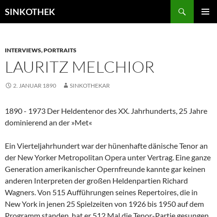
Zum
Suchen
SINKOTHEK
Inhalt
PRIMÄR
springen
MENÜ
INTERVIEWS, PORTRAITS
LAURITZ MELCHIOR
2. JANUAR 1890
SINKOTHEKAR
1890 - 1973 Der Heldentenor des XX. Jahrhunderts, 25 Jahre
dominierend an der »Met«
Ein Vierteljahrhundert war der hünenhafte dänische Tenor an
der New Yorker Metropolitan Opera unter Vertrag. Eine ganze
Generation amerikanischer Opernfreunde kannte gar keinen
anderen Interpreten der großen Heldenpartien Richard
Wagners. Von 515 Aufführungen seines Repertoires, die in
New York in jenen 25 Spielzeiten von 1926 bis 1950 auf dem
Programm standen, hat er 512 Mal die Tenor-Partie gesungen