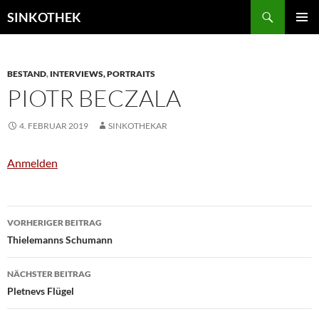
Zum
Suchen
SINKOTHEK
Inhalt
PRIMÄR
springen
MENÜ
BESTAND
,
INTERVIEWS, PORTRAITS
PIOTR BECZALA
4. FEBRUAR 2019
SINKOTHEKAR
Anmelden
Beitragsnavigation
VORHERIGER BEITRAG
Thielemanns Schumann
NÄCHSTER BEITRAG
Pletnevs Flügel