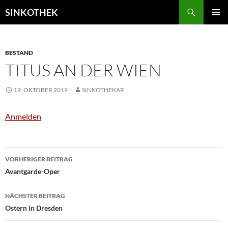
Zum
Suchen
SINKOTHEK
Inhalt
PRIMÄR
springen
MENÜ
BESTAND
TITUS AN DER WIEN
19. OKTOBER 2019
SINKOTHEKAR
Anmelden
Beitragsnavigation
VORHERIGER BEITRAG
Avantgarde-Oper
NÄCHSTER BEITRAG
Ostern in Dresden