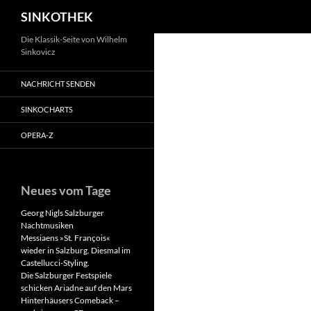
Suchen
SINKOTHEK
Zum
Die Klassik-Seite von Wilhelm
Sinkovicz
Inhalt
springen
NACHRICHT SENDEN
SINKOCHARTS
OPERA-Z
Neues vom Tage
Georg Nigls Salzburger
Nachtmusiken
Messiaens »St. François«
wieder in Salzburg. Diesmal im
Castellucci-Styling.
Die Salzburger Festspiele
schicken Ariadne auf den Mars
Hinterhäusers Comeback –