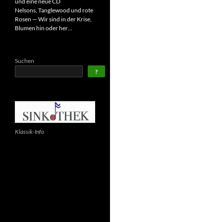
und eine neue CD
Nelsons, Tanglewood und rote
Rosen — Wir sind in der Krise,
Blumen hin oder her…
Suchen
?
Klassik-Info