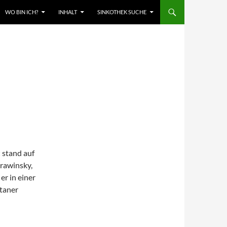
WO BIN ICH?
INHALT
SINKOTHEK SUCHE
 stand auf
trawinsky,
er in einer
taner