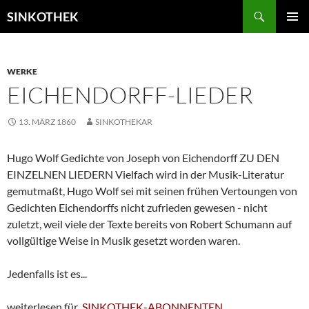
Zum
Suchen
SINKOTHEK
Inhalt
PRIMÄR
springen
MENÜ
WERKE
EICHENDORFF-LIEDER
13. MÄRZ 1860
SINKOTHEKAR
Hugo Wolf Gedichte von Joseph von Eichendorff ZU DEN
EINZELNEN LIEDERN Vielfach wird in der Musik-Literatur
gemutmaßt, Hugo Wolf sei mit seinen frühen Vertoungen von
Gedichten Eichendorffs nicht zufrieden gewesen - nicht
zuletzt, weil viele der Texte bereits von Robert Schumann auf
vollgültige Weise in Musik gesetzt worden waren.
Jedenfalls ist es...
weiterlesen für
SINKOTHEK-ABONNENTEN