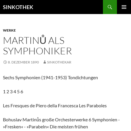
Zum
Suchen
SINKOTHEK
Inhalt
PRIMÄR
springen
MENÜ
WERKE
MARTINŮ ALS
SYMPHONIKER
8. DEZEMBER 1890
SINKOTHEKAR
Sechs Symphonien (1941-1953) Tondichtungen
1 2 3 4 5 6
Les Fresques de Piero della Francesca Les Paraboles
Bohuslav Martinůs große Orchesterwerke 6 Symphonien -
»Fresken« - »Parabeln« Die meisten frühen