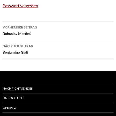
Passwort vergessen
Beitragsnavigation
VORHERIGER BEITRAG
Bohuslav Martinů
NÄCHSTER BEITRAG
Benjamino Gigli
NACHRICHT SENDEN
SINKOCHARTS
OPERA-Z