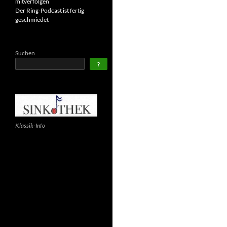
mitverfolgen
Der Ring-Podcast ist fertig
geschmiedet
Suchen
?
Klassik-Info