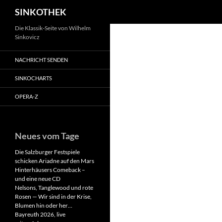
Suchen
SINKOTHEK
Zum
Die Klassik-Seite von Wilhelm
Sinkovicz
Inhalt
springen
NACHRICHT SENDEN
SINKOCHARTS
OPERA-Z
Neues vom Tage
Die Salzburger Festspiele
schicken Ariadne auf den Mars
Hinterhäusers Comeback –
und eine neue CD
Nelsons, Tanglewood und rote
Rosen — Wir sind in der Krise,
Blumen hin oder her…
Bayreuth 2026, live