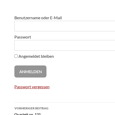
Benutzername oder E-Mail
Passwort
Angemeldet bleiben
Passwort vergessen
Beitragsnavigation
VORHERIGER BEITRAG
Quartett op. 131