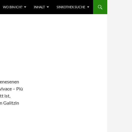
WO BIN ICH?
INHALT
SINKOTHEK SUCHE
Genesenen
vivace – Più
 ist,
n Galitzin