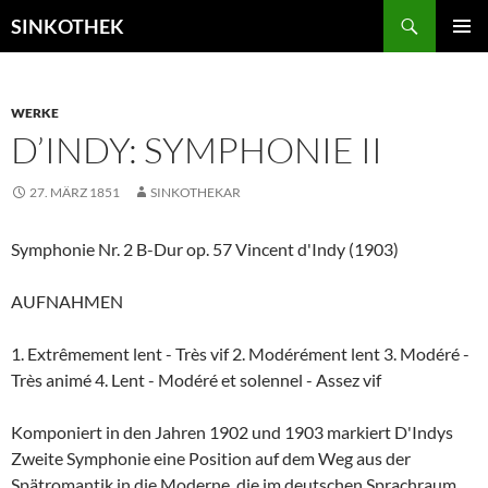
Zum
Suchen
SINKOTHEK
Inhalt
PRIMÄR
springen
MENÜ
WERKE
D’INDY: SYMPHONIE II
27. MÄRZ 1851
SINKOTHEKAR
Symphonie Nr. 2 B-Dur op. 57 Vincent d'Indy (1903)
AUFNAHMEN
1. Extrêmement lent - Très vif 2. Modérément lent 3. Modéré -
Très animé 4. Lent - Modéré et solennel - Assez vif
Komponiert in den Jahren 1902 und 1903 markiert D'Indys
Zweite Symphonie eine Position auf dem Weg aus der
Spätromantik in die Moderne, die im deutschen Sprachraum