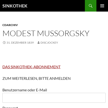
Zum
Suchen
SINKOTHEK
Inhalt
PRIMÄR
springen
MENÜ
CDARCHIV
MODEST MUSSORGSKY
31. DEZEMBER 1839
DISCJOCKEY
DAS SINKOTHEK-ABONNEMENT
ZUM WEITERLESEN, BITTE ANMELDEN
Benutzername oder E-Mail
Passwort