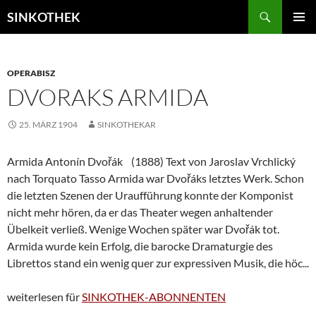
Zum
Suchen
SINKOTHEK
Inhalt
PRIMÄR
springen
MENÜ
OPERABISZ
DVORAKS ARMIDA
25. MÄRZ 1904
SINKOTHEKAR
Armida Antonín Dvořák (1888) Text von Jaroslav Vrchlický
nach Torquato Tasso Armida war Dvořáks letztes Werk. Schon
die letzten Szenen der Uraufführung konnte der Komponist
nicht mehr hören, da er das Theater wegen anhaltender
Übelkeit verließ. Wenige Wochen später war Dvořák tot.
Armida wurde kein Erfolg, die barocke Dramaturgie des
Librettos stand ein wenig quer zur expressiven Musik, die höc...
weiterlesen für
SINKOTHEK-ABONNENTEN