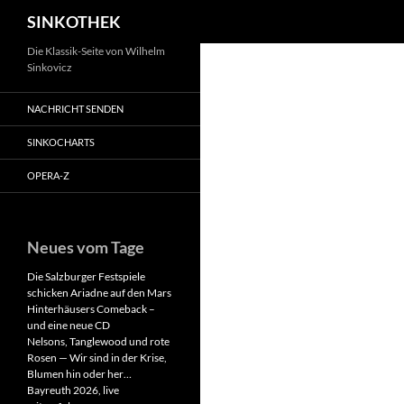
Suchen
SINKOTHEK
Zum
Die Klassik-Seite von Wilhelm
Sinkovicz
Inhalt
springen
NACHRICHT SENDEN
SINKOCHARTS
OPERA-Z
Neues vom Tage
Die Salzburger Festspiele
schicken Ariadne auf den Mars
Hinterhäusers Comeback –
und eine neue CD
Nelsons, Tanglewood und rote
Rosen — Wir sind in der Krise,
Blumen hin oder her…
Bayreuth 2026, live