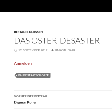
BESTAND
,
GLOSSEN
DAS OSTER-DESASTER
12. SEPTEMBER 2019
SINKOTHEKAR
Anmelden
PAUSENTRATSCH OPER
Beitragsnavigation
VORHERIGER BEITRAG
Dagmar Koller