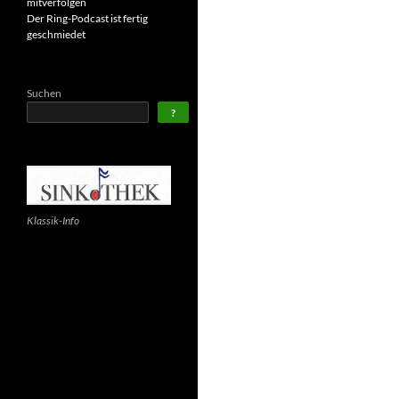
mitverfolgen
Der Ring-Podcast ist fertig
geschmiedet
Suchen
?
Klassik-Info