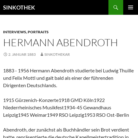
Zum
Suchen
SINKOTHEK
Inhalt
PRIMÄR
springen
MENÜ
INTERVIEWS, PORTRAITS
HERMANN ABENDROTH
2. JANUAR 1883
SINKOTHEKAR
1883 - 1956 Hermann Abendroth studierte bei Ludwig Thuille
und Felix Mottl und galt bald als einer der führenden
Dirigenten Deutschlands.
1915 Gürzenich-Konzerte1918 GMD Köln1922
Niederrheinisches Musikfest1934-45 Gewandhaus
Leipzig1945 Weimar1949 RSO Leipzig1953 RSO Ost-Berlin
Abendroth, der zunächst als Buchhändler sein Brot verdient
hatte, repräsentierte die deutsche Kapellmeistertradition in