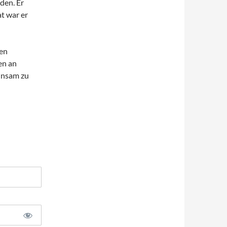
den. Er
t war er
den
en an
insam zu