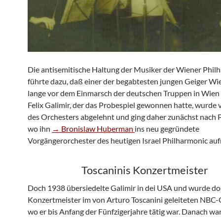
Die antisemitische Haltung der Musiker der Wiener Phil
führte dazu, daß einer der begabtesten jungen Geiger Wie
lange vor dem Einmarsch der deutschen Truppen in Wien 
Felix Galimir, der das Probespiel gewonnen hatte, wurde 
des Orchesters abgelehnt und ging daher zunächst nach P
wo ihn
→ Bronislaw Huberman
ins neu gegründete
Vorgängerorchester des heutigen Israel Philharmonic au
Toscaninis Konzertmeister
Doch 1938 übersiedelte Galimir in dei USA und wurde do
Konzertmeister im von Arturo Toscanini geleiteten NBC-
wo er bis Anfang der Fünfzigerjahre tätig war. Danach war