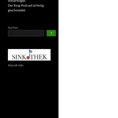
mitverfolgen
Der Ring-Podcast ist fertig
geschmiedet
Suchen
?
Klassik-Info