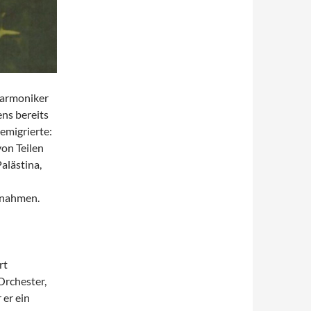
harmoniker
ns bereits
emigrierte:
von Teilen
alästina,
fnahmen.
rt
Orchester,
 er ein