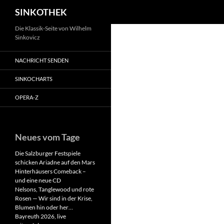
Suchen
SINKOTHEK
Zum
Die Klassik-Seite von Wilhelm
Sinkovicz
Inhalt
springen
NACHRICHT SENDEN
SINKOCHARTS
OPERA-Z
Neues vom Tage
Die Salzburger Festspiele
schicken Ariadne auf den Mars
Hinterhäusers Comeback –
und eine neue CD
Nelsons, Tanglewood und rote
Rosen — Wir sind in der Krise,
Blumen hin oder her…
Bayreuth 2026, live