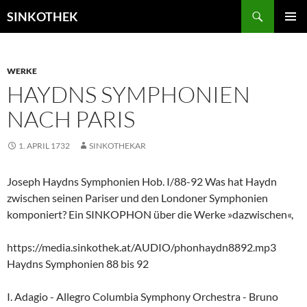
Zum
Suchen
SINKOTHEK
Inhalt
PRIMÄR
springen
MENÜ
WERKE
HAYDNS SYMPHONIEN
NACH PARIS
1. APRIL 1732
SINKOTHEKAR
Joseph Haydns Symphonien Hob. I/88-92 Was hat Haydn
zwischen seinen Pariser und den Londoner Symphonien
komponiert? Ein SINKOPHON über die Werke »dazwischen«,
https://media.sinkothek.at/AUDIO/phonhaydn8892.mp3
Haydns Symphonien 88 bis 92
I. Adagio - Allegro Columbia Symphony Orchestra - Bruno