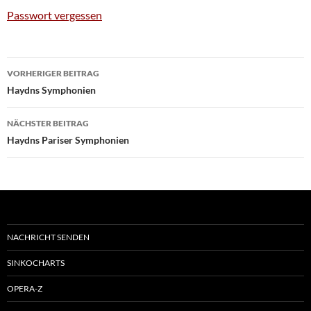
Passwort vergessen
Beitragsnavigation
VORHERIGER BEITRAG
Haydns Symphonien
NÄCHSTER BEITRAG
Haydns Pariser Symphonien
NACHRICHT SENDEN
SINKOCHARTS
OPERA-Z