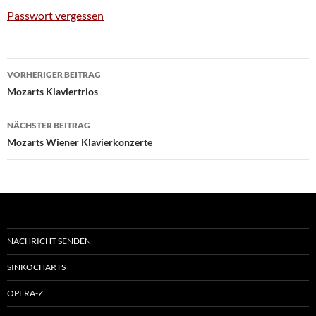
Passwort vergessen
Beitragsnavigation
VORHERIGER BEITRAG
Mozarts Klaviertrios
NÄCHSTER BEITRAG
Mozarts Wiener Klavierkonzerte
NACHRICHT SENDEN
SINKOCHARTS
OPERA-Z