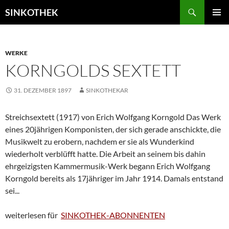
Zum
Suchen
SINKOTHEK
Inhalt
PRIMÄR
springen
MENÜ
WERKE
KORNGOLDS SEXTETT
31. DEZEMBER 1897
SINKOTHEKAR
Streichsextett (1917) von Erich Wolfgang Korngold Das Werk
eines 20jährigen Komponisten, der sich gerade anschickte, die
Musikwelt zu erobern, nachdem er sie als Wunderkind
wiederholt verblüfft hatte. Die Arbeit an seinem bis dahin
ehrgeizigsten Kammermusik-Werk begann Erich Wolfgang
Korngold bereits als 17jähriger im Jahr 1914. Damals entstand
sei...
weiterlesen für
SINKOTHEK-ABONNENTEN