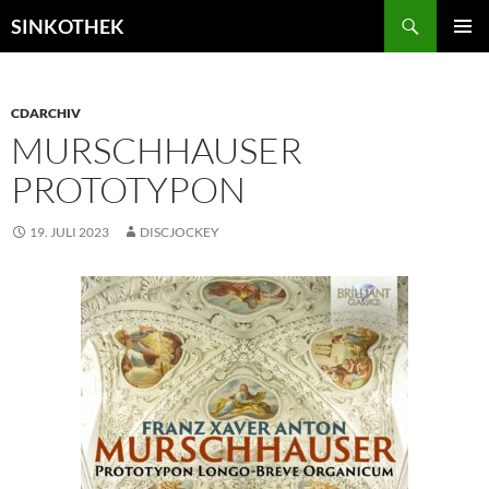
Zum
Suchen
SINKOTHEK
Inhalt
PRIMÄR
springen
MENÜ
CDARCHIV
MURSCHHAUSER
PROTOTYPON
19. JULI 2023
DISCJOCKEY