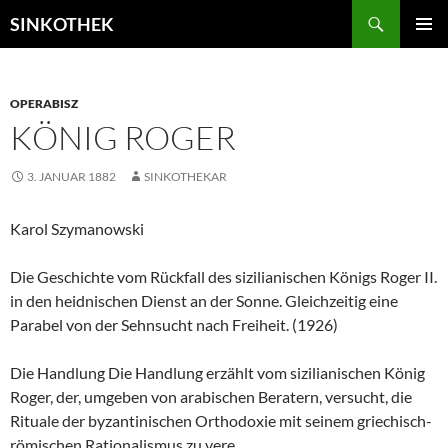
Zum
Suchen
SINKOTHEK
Inhalt
PRIMÄR
springen
MENÜ
OPERABISZ
KÖNIG ROGER
3. JANUAR 1882
SINKOTHEKAR
Karol Szymanowski
Die Geschichte vom Rückfall des sizilianischen Königs Roger II.
in den heidnischen Dienst an der Sonne. Gleichzeitig eine
Parabel von der Sehnsucht nach Freiheit. (1926)
Die Handlung Die Handlung erzählt vom sizilianischen König
Roger, der, umgeben von arabischen Beratern, versucht, die
Rituale der byzantinischen Orthodoxie mit seinem griechisch-
römischen Rationalismus zu vere...