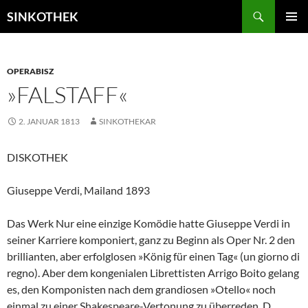
Zum
Suchen
SINKOTHEK
Inhalt
PRIMÄR
springen
MENÜ
OPERABISZ
»FALSTAFF«
2. JANUAR 1813
SINKOTHEKAR
DISKOTHEK
Giuseppe Verdi, Mailand 1893
Das Werk Nur eine einzige Komödie hatte Giuseppe Verdi in
seiner Karriere komponiert, ganz zu Beginn als Oper Nr. 2 den
brillianten, aber erfolglosen »König für einen Tag« (un giorno di
regno). Aber dem kongenialen Librettisten Arrigo Boito gelang
es, den Komponisten nach dem grandiosen »Otello« noch
einmal zu einer Shakespeare-Vertonung zu überreden. D...