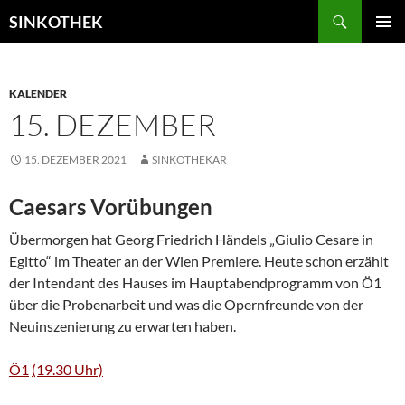
Zum
Suchen
SINKOTHEK
Inhalt
PRIMÄR
springen
MENÜ
KALENDER
15. DEZEMBER
15. DEZEMBER 2021
SINKOTHEKAR
Caesars Vorübungen
Übermorgen hat Georg Friedrich Händels „Giulio Cesare in
Egitto“ im Theater an der Wien Premiere. Heute schon erzählt
der Intendant des Hauses im Hauptabendprogramm von Ö1
über die Probenarbeit und was die Opernfreunde von der
Neuinszenierung zu erwarten haben.
Ö1
(19.30 Uhr)