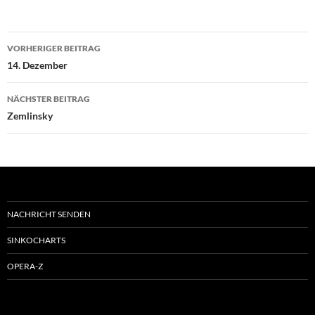
Beitragsnavigation
VORHERIGER BEITRAG
14. Dezember
NÄCHSTER BEITRAG
Zemlinsky
NACHRICHT SENDEN
SINKOCHARTS
OPERA-Z