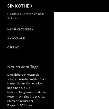
Suchen
SINKOTHEK
Zum
Die Klassik-Seite von Wilhelm
Sinkovicz
Inhalt
springen
NACHRICHT SENDEN
SINKOCHARTS
OPERA-Z
Neues vom Tage
Die Salzburger Festspiele
schicken Ariadne auf den Mars
Hinterhäusers Comeback –
und eine neue CD
Nelsons, Tanglewood und rote
Rosen — Wir sind in der Krise,
Blumen hin oder her…
Bayreuth 2026, live