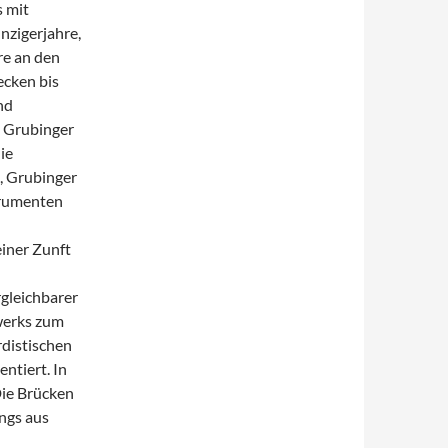
 mit
nzigerjahre,
re an den
ecken bis
nd
e Grubinger
ie
, Grubinger
trumenten
iner Zunft
gleichbarer
werks zum
rdistischen
ntiert. In
Die Brücken
ngs aus