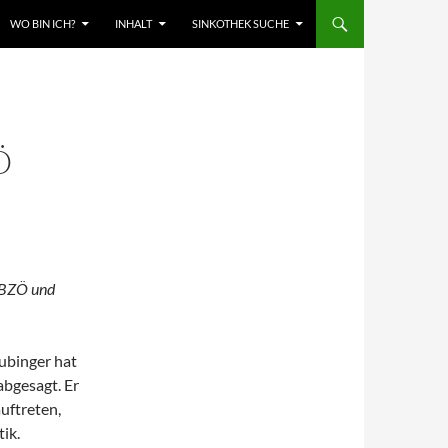
WO BIN ICH?
INHALT
SINKOTHEK SUCHE
Ö
n BZÖ und
ubinger hat
abgesagt. Er
uftreten,
ik.