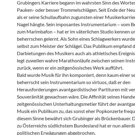
Grubingers Karriere begann im wahrsten Sinn des Wortes
Pauken- oder besser Trommelschlägen. Seit Ende der Neu
als er seine Schullaufbahn zugunsten einer Musikerkarrie
Nagel hängte. Sein imposantes Instrumentarium – vom B
zum Marimbafon – hat er im väterlichen Studio kennen u
beherrschen gelernt. Als Sohn eines Schlagwerkers wurd
selbst zum Meister der Schlägel. Das Publikum empfand d
Darbietungen des Musikers auch als athletisches Ereignis
legt zuweilen wahre Marathonläufe zwischen seinen Ins
zurück, wenn er ein zeitgenössisches Werk aufführt.
Bald wurde Musik für ihn komponiert, denn kaum einer se
beherrscht sein Instrumentarium so virtuos, daß er den
Herausforderungen avantgardistischer Partituren mit ver
Souveränität gewachsen wäre. Die Affinität seines Hand
zeitgenössischen Unterhaltungsmetier führt der avantga
Musik ein Publikum zu, das sonst eher Popkonzerte freque
diesem Sinne bewährt sich Grubinger als Brückenbauer. 
zu Österreichs südlichstem Bundesland hat er nun allerdi
politischen Erwägungen abgebrochen.