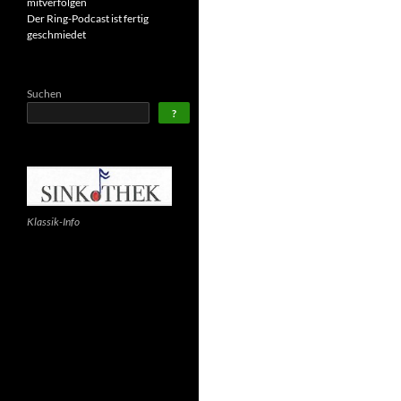
mitverfolgen
Der Ring-Podcast ist fertig
geschmiedet
Suchen
?
Klassik-Info