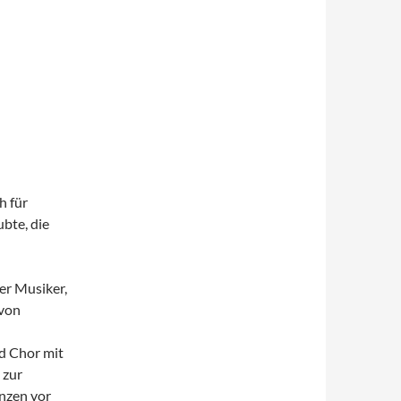
h für
bte, die
er Musiker,
 von
nd Chor mit
 zur
nzen vor