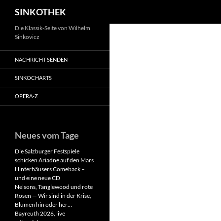
Suchen
SINKOTHEK
Zum
Die Klassik-Seite von Wilhelm
Sinkovicz
Inhalt
springen
NACHRICHT SENDEN
SINKOCHARTS
OPERA-Z
Neues vom Tage
Die Salzburger Festspiele
schicken Ariadne auf den Mars
Hinterhäusers Comeback –
und eine neue CD
Nelsons, Tanglewood und rote
Rosen — Wir sind in der Krise,
Blumen hin oder her…
Bayreuth 2026, live