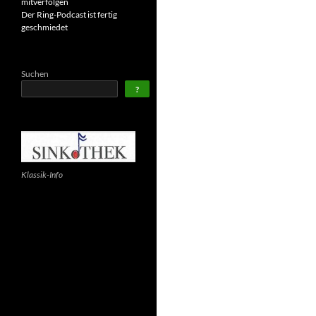
mitverfolgen
Der Ring-Podcast ist fertig
geschmiedet
Suchen
?
Klassik-Info