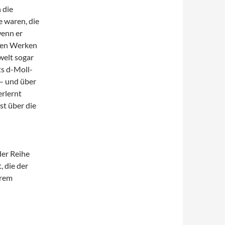
 die
e waren, die
wenn er
 den Werken
welt sogar
ts d-Moll-
– und über
erlernt
st über die
der Reihe
, die der
erem