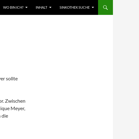
WO BIN ICH?
INHALT
SINKOTHEK SUCHE
er sollte
or. Zwischen
ique Meyer,
 die