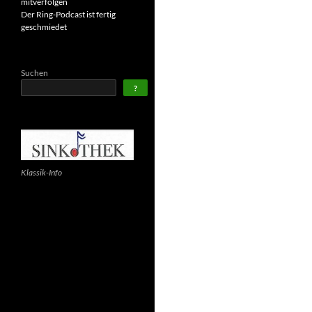
mitverfolgen
Der Ring-Podcast ist fertig
geschmiedet
Suchen
?
Klassik-Info