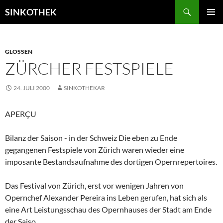
Zum
Suchen
SINKOTHEK
Inhalt
PRIMÄR
springen
MENÜ
GLOSSEN
ZÜRCHER FESTSPIELE
24. JULI 2000
SINKOTHEKAR
APERÇU
Bilanz der Saison - in der Schweiz Die eben zu Ende
gegangenen Festspiele von Zürich waren wieder eine
imposante Bestandsaufnahme des dortigen Opernrepertoires.
Das Festival von Zürich, erst vor wenigen Jahren von
Opernchef Alexander Pereira ins Leben gerufen, hat sich als
eine Art Leistungsschau des Opernhauses der Stadt am Ende
der Saiso...