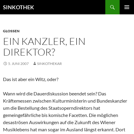
Zum
Suchen
SINKOTHEK
Inhalt
PRIMÄR
springen
MENÜ
GLOSSEN
EIN KANZLER, EIN
DIREKTOR?
5. JUNI 2007
SINKOTHEKAR
Das ist aber ein Witz, oder?
Wann wird die Dauerdiskussion beendet sein? Das
Kräftemessen zwischen Kulturministerin und Bundeskanzler
um die Bestellung des Staatsoperndirektors hat
gemeingefährliche bis komische Facetten. Die möglichen
desaströsen Auswirkungen auf die Zukunft des Wiener
Musiklebens hat man sogar im Ausland längst erkannt. Dort