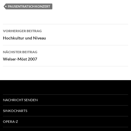
PAUSENTRATSCH KONZERT
Beitragsnavigation
VORHERIGER BEITRAG
Hochkultur und Niveau
NÄCHSTER BEITRAG
Welser-Möst 2007
NACHRICHT SENDEN
SINKOCHARTS
OPERA-Z