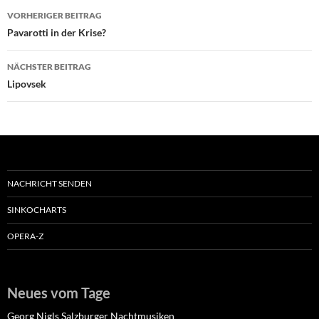
Beitragsnavigation
VORHERIGER BEITRAG
Pavarotti in der Krise?
NÄCHSTER BEITRAG
Lipovsek
NACHRICHT SENDEN
SINKOCHARTS
OPERA-Z
Neues vom Tage
Georg Nigls Salzburger Nachtmusiken