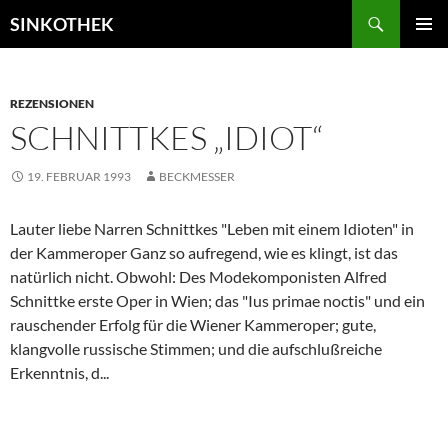
Zum
Suchen
SINKOTHEK
Inhalt
PRIMÄR
springen
MENÜ
REZENSIONEN
SCHNITTKES „IDIOT“
19. FEBRUAR 1993
BECKMESSER
Lauter liebe Narren Schnittkes "Leben mit einem Idioten" in
der Kammeroper Ganz so aufregend, wie es klingt, ist das
natürlich nicht. Obwohl: Des Modekomponisten Alfred
Schnittke erste Oper in Wien; das "Ius primae noctis" und ein
rauschender Erfolg für die Wiener Kammeroper; gute,
klangvolle russische Stimmen; und die aufschlußreiche
Erkenntnis, d...