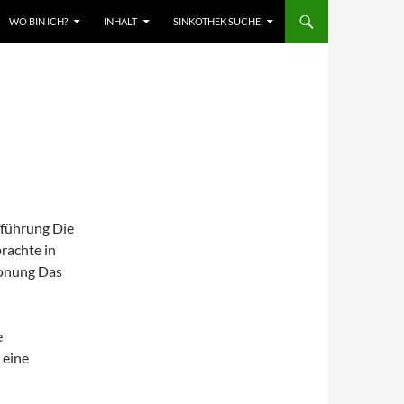
WO BIN ICH?
INHALT
SINKOTHEK SUCHE
führung Die
rachte in
tonung Das
e
 eine