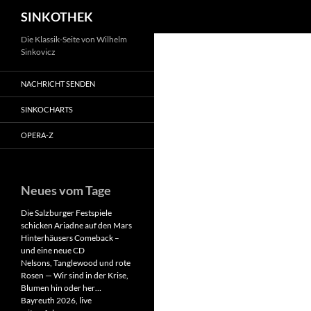
Suchen
SINKOTHEK
Zum
Die Klassik-Seite von Wilhelm
Sinkovicz
Inhalt
springen
NACHRICHT SENDEN
SINKOCHARTS
OPERA-Z
Neues vom Tage
Die Salzburger Festspiele
schicken Ariadne auf den Mars
Hinterhäusers Comeback –
und eine neue CD
Nelsons, Tanglewood und rote
Rosen — Wir sind in der Krise,
Blumen hin oder her…
Bayreuth 2026, live