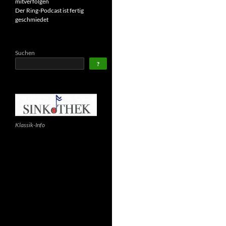
mitverfolgen
Der Ring-Podcast ist fertig
geschmiedet
Suchen
?
Klassik-Info