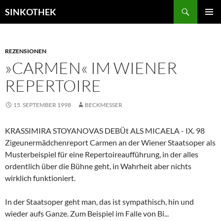
Zum
Suchen
SINKOTHEK
Inhalt
PRIMÄR
springen
MENÜ
REZENSIONEN
»CARMEN« IM WIENER
REPERTOIRE
15. SEPTEMBER 1998
BECKMESSER
KRASSIMIRA STOYANOVAS DEBÜt ALS MICAELA - IX. 98
Zigeunermädchenreport Carmen an der Wiener Staatsoper als
Musterbeispiel für eine Repertoireaufführung, in der alles
ordentlich über die Bühne geht, in Wahrheit aber nichts
wirklich funktioniert.
In der Staatsoper geht man, das ist sympathisch, hin und
wieder aufs Ganze. Zum Beispiel im Falle von Bi...