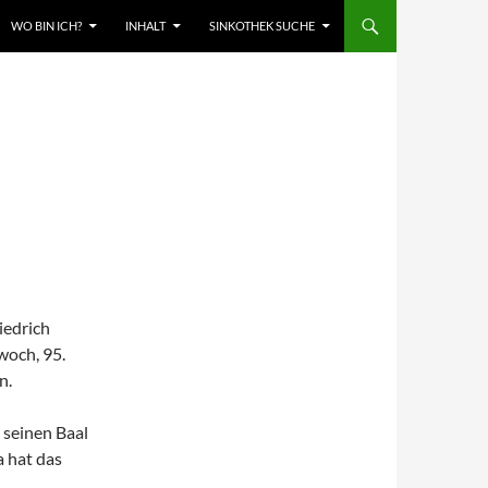
WO BIN ICH?
INHALT
SINKOTHEK SUCHE
iedrich
woch, 95.
n.
t seinen Baal
a hat das