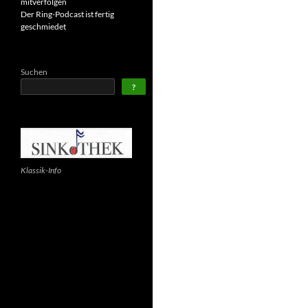
mitverfolgen
Der Ring-Podcast ist fertig
geschmiedet
Suchen
?
Klassik-Info