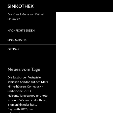
Suchen
SINKOTHEK
Zum
Die Klassik-Seite von Wilhelm
Sinkovicz
Inhalt
springen
NACHRICHT SENDEN
SINKOCHARTS
OPERA-Z
Neues vom Tage
Die Salzburger Festspiele
schicken Ariadne auf den Mars
Hinterhäusers Comeback –
und eine neue CD
Nelsons, Tanglewood und rote
Rosen — Wir sind in der Krise,
Blumen hin oder her…
Bayreuth 2026, live