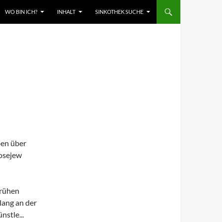
WO BIN ICH?
INHALT
SINKOTHEK SUCHE
ben über
dosejew
frühen
lang an der
stle...