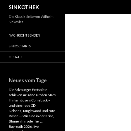
Suchen
SINKOTHEK
Zum
Die Klassik-Seite von Wilhelm
Sinkovicz
Inhalt
springen
NACHRICHT SENDEN
SINKOCHARTS
OPERA-Z
Neues vom Tage
Die Salzburger Festspiele
schicken Ariadne auf den Mars
Hinterhäusers Comeback –
und eine neue CD
Nelsons, Tanglewood und rote
Rosen — Wir sind in der Krise,
Blumen hin oder her…
Bayreuth 2026, live