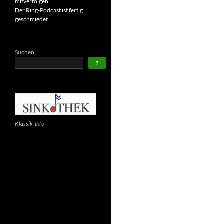
mitverfolgen
Der Ring-Podcast ist fertig
geschmiedet
Suchen
?
Klassik-Info