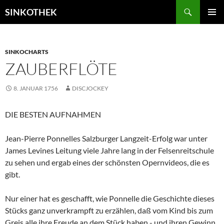
Zum
Suchen
SINKOTHEK
Inhalt
PRIMÄR
springen
MENÜ
SINKOCHARTS
ZAUBERFLÖTE
8. JANUAR 1756
DISCJOCKEY
DIE BESTEN AUFNAHMEN
Jean-Pierre Ponnelles Salzburger Langzeit-Erfolg war unter
James Levines Leitung viele Jahre lang in der Felsenreitschule
zu sehen und ergab eines der schönsten Opernvideos, die es
gibt.
Nur einer hat es geschafft, wie Ponnelle die Geschichte dieses
Stücks ganz unverkrampft zu erzählen, daß vom Kind bis zum
Greis alle ihre Freude an dem Stück haben - und ihren Gewinn