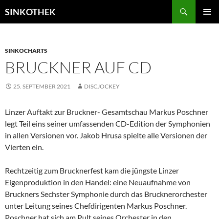
Zum
Suchen
SINKOTHEK
Inhalt
PRIMÄR
springen
MENÜ
SINKOCHARTS
BRUCKNER AUF CD
25. SEPTEMBER 2021
DISCJOCKEY
Linzer Auftakt zur Bruckner- Gesamtschau Markus Poschner
legt Teil eins seiner umfassenden CD-Edition der Symphonien
in allen Versionen vor. Jakob Hrusa spielte alle Versionen der
Vierten ein.
Rechtzeitig zum Brucknerfest kam die jüngste Linzer
Eigenproduktion in den Handel: eine Neuaufnahme von
Bruckners Sechster Symphonie durch das Brucknerorchester
unter Leitung seines Chefdirigenten Markus Poschner.
Poschner hat sich am Pult seines Orchester in den