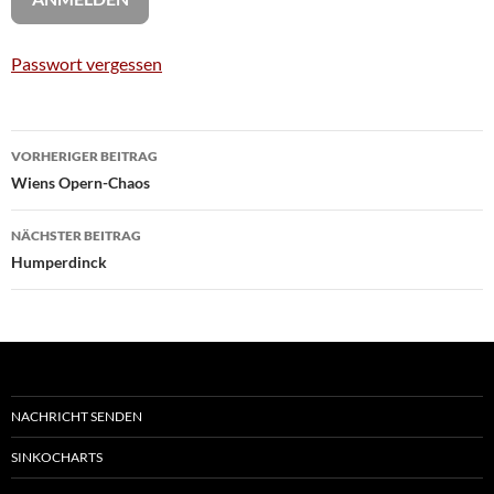
Passwort vergessen
Beitragsnavigation
VORHERIGER BEITRAG
Wiens Opern-Chaos
NÄCHSTER BEITRAG
Humperdinck
NACHRICHT SENDEN
SINKOCHARTS