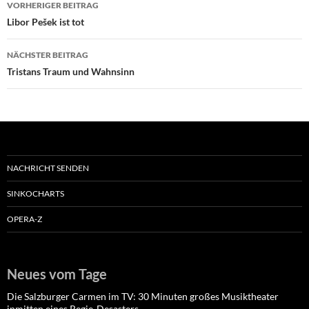
Beitragsnavigation
VORHERIGER BEITRAG
Libor Pešek ist tot
NÄCHSTER BEITRAG
Tristans Traum und Wahnsinn
NACHRICHT SENDEN
SINKOCHARTS
OPERA-Z
Neues vom Tage
Die Salzburger Carmen im TV: 30 Minuten großes Musiktheater
inmitten eines Regie-Desasters.