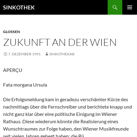
Zum
Suchen
SINKOTHEK
Inhalt
PRIMÄR
springen
MENÜ
GLOSSEN
ZUKUNFT AN DER WIEN
7. DEZEMBER 1991
SINKOTHEKAR
APERÇU
Fata morgana Ursula
Die Erfolgsmeldung kam in geradezu verschämter Kürze des
nachmittags über die Fernschreiber und berichtete knapp und
nicht ganz klar über eine politische Einigung im Wiener
Rathaus. Diese wiederum könnte die Realisierung eines
Wunschtraumes zur Folge haben, den Wiener Musikfreunde
seit vielen Jahren gehegt haben: die Rü...