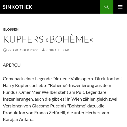
Zum
Suchen
SINKOTHEK
Inhalt
PRIMÄR
springen
MENÜ
GLOSSEN
KUPFERS »BOHÈME«
22. OKTOBER 2022
SINKOTHEKAR
APERÇU
Comeback einer Legende Die neue Volksopern-Direktion holt
Harry Kupfers beliebte "Bohème"-Inszenierung aus dem
Fundus. Omer Meir Wellber steht am Pult. Legendäre
Inszenierungen, auch die gibt es! In Wien zählen gleich zwei
Versionen von Giacomo Puccinis "Bohème" dazu, die
Produktion von Franco Zeffirelli, die unter Herbert von
Karajan Anfan...