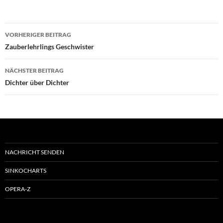
Beitragsnavigation
VORHERIGER BEITRAG
Zauberlehrlings Geschwister
NÄCHSTER BEITRAG
Dichter über Dichter
NACHRICHT SENDEN
SINKOCHARTS
OPERA-Z